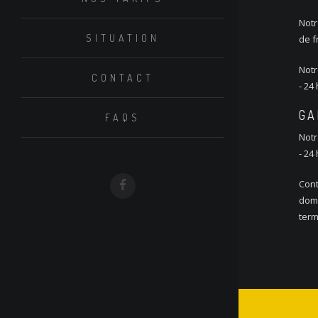
Notr
SITUATION
de f
Notr
CONTACT
- 24
GA
FAQS
Notr
- 24
Cont
domi
ter