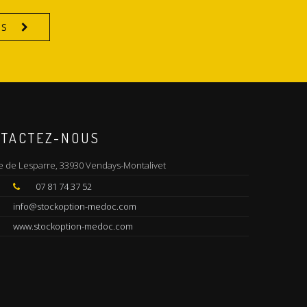
IS
TACTEZ-NOUS
e de Lesparre, 33930 Vendays-Montalivet
07 81 74 37 52
info@stockoption-medoc.com
www.stockoption-medoc.com