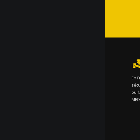
En F
sécu
ou f
MEDO